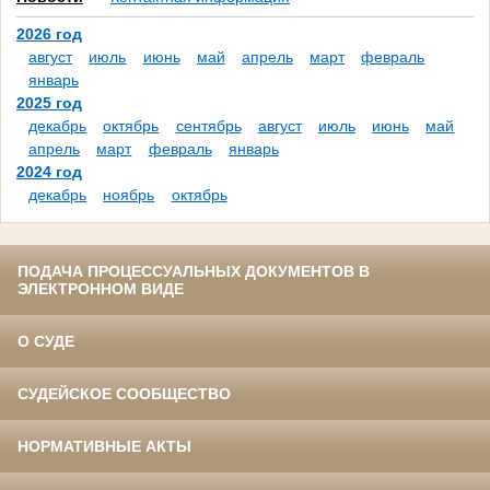
2026 год
август
июль
июнь
май
апрель
март
февраль
январь
2025 год
декабрь
октябрь
сентябрь
август
июль
июнь
май
апрель
март
февраль
январь
2024 год
декабрь
ноябрь
октябрь
ПОДАЧА ПРОЦЕССУАЛЬНЫХ ДОКУМЕНТОВ В
ЭЛЕКТРОННОМ ВИДЕ
О СУДЕ
СУДЕЙСКОЕ СООБЩЕСТВО
НОРМАТИВНЫЕ АКТЫ